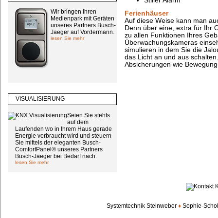
Stiller Alarm
Wir bringen Ihren
Ferienhäuser
Medienpark mit Geräten
Auf diese Weise kann man auc
unseres Partners Busch-
Denn über eine, extra für Ihr O
Jaeger auf Vordermann.
zu allen Funktionen Ihres Ge
lesen Sie mehr
Überwachungskameras einse
simulieren in dem Sie die Jal
das Licht an und aus schalten.
Absicherungen wie Bewegungs
VISUALISIERUNG
Seien Sie stehts
auf dem
Laufenden wo in Ihrem Haus gerade
Energie verbraucht wird und steuern
Sie mittels der eleganten Busch-
ComfortPanel® unseres Partners
Busch-Jaeger bei Bedarf nach.
lesen Sie mehr
Systemtechnik Steinweber
♦
Sophie-Scholl