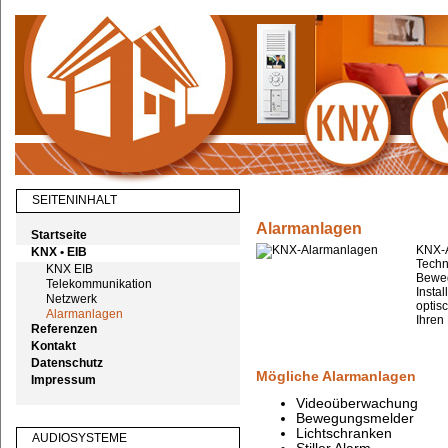
SEITENINHALT
Alarmanlagen
Startseite
KNX-A
KNX • EIB
Techn
KNX EIB
Beweg
Telekommunikation
Instal
Netzwerk
optis
Alarmanlagen
Ihren
Referenzen
Kontakt
Datenschutz
Mögliche Alarmanlagen
Impressum
Videoüberwachung
Bewegungsmelder
Lichtschranken
AUDIOSYSTEME