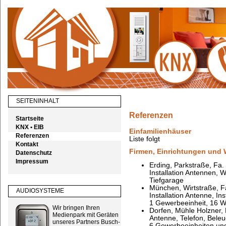
SEITENINHALT
Referenzen
Startseite
KNX • EIB
Einfamilienhäuser
Referenzen
Liste folgt
Kontakt
Firmen, Einrichtungen un
Datenschutz
Impressum
Erding, Parkstraße, F
Installation Antennen,
Tiefgarage
München, Wirtstraße, 
AUDIOSYSTEME
Installation Antenne, In
1 Gewerbeeinheit, 16 
Wir bringen Ihren
Dorfen, Mühle Holzner, 
Medienpark mit Geräten
Antenne, Telefon, Bele
unseres Partners Busch-
6 Gewerbeeinheiten un