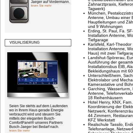
Jaeger auf Vordermann.
Zahnarztpraxis, Kiefero
lesen Sie mehr
Tagwerk)
München, Pestalozzistra
Antenne, Umbau einer B
Hauptleitungen und Zäh
und 9 Wohnungen
Erding, St. Paul, Fa. S
Installation Antenne, 
Tiefgarage
VISUALISIERUNG
Karlsfeld, Karl-Theodor
Installation Antenne, 
Haus) mit zwei Tiefgar
Landshut-Spörerau, Eu
Ausführung der gesamte
Installationsbus EIB, A
Bekleidungshaus mit 60
Unterschleißheim, Sachtl
Elektrolabor und Mechan
Kamerastative und Büh
Garching, Wasserturm, 
Antenne, Telefonverka
18 Reihenhäusern
Hotel Henry, KNX, Fam. 
Seien Sie stehts auf dem Laufenden
Koordinierung der Elekt
wo in Ihrem Haus gerade Energie
Netzwerk, Konferenzräu
verbraucht wird und steuern Sie
44 Zimmern, Restauran
mittels der eleganten Busch-
KFZ Werkstatt
ComfortPanel® unseres Partners
Realschule Tassilo, Erd
Busch-Jaeger bei Bedarf nach.
Telefonanlage, Netzwer
lesen Sie mehr