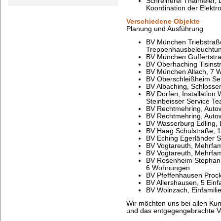
Schreinerei Thalmeier, D
Koordination der Elektr
Verschiedene Objekte
Planung und Ausführung
BV München Triebstraß
Treppenhausbeleuchtun
BV München Guffertstr
BV Oberhaching Tisinst
BV München Allach, 7
BV Oberschleißheim Se
BV Albaching, Schlosser
BV Dorfen, Installation 
Steinbeisser Service 
BV Rechtmehring, Autow
BV Rechtmehring, Auto
BV Wasserburg Edling,
BV Haag Schulstraße, 
BV Eching Egerländer S
BV Vogtareuth, Mehrfa
BV Vogtareuth, Mehrfa
BV Rosenheim Stephans
6 Wohnungen
BV Pfeffenhausen Prock
BV Allershausen, 5 Einf
BV Wolnzach, Einfamili
Wir möchten uns bei allen Ku
und das entgegengebrachte V